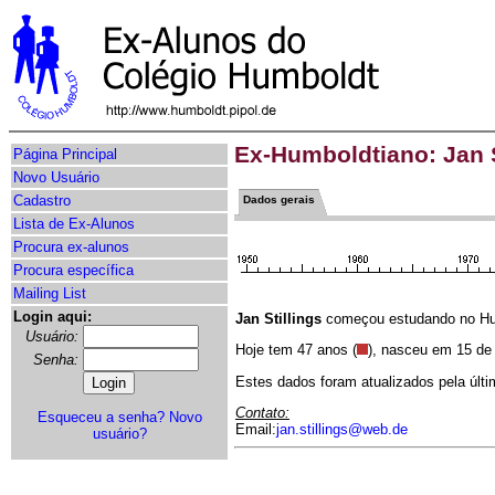
Ex-Humboldtiano: Jan S
Página Principal
Novo Usuário
Cadastro
Dados gerais
Lista de Ex-Alunos
Procura ex-alunos
Procura específica
Mailing List
Login aqui:
Jan Stillings
começou estudando no Humb
Usuário:
Hoje tem 47 anos (
), nasceu em 15 de
Senha:
Estes dados foram atualizados pela últ
Contato:
Esqueceu a senha?
Novo
Email:
jan.stillings@web.de
usuário?