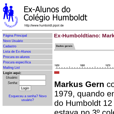
Ex-Humboldtiano: Mar
Página Principal
Novo Usuário
Cadastro
Dados gerais
Lista de Ex-Alunos
Procura ex-alunos
Procura específica
Mailing List
Login aqui:
Usuário:
Markus Gern
co
Senha:
1979, quando en
Esqueceu a senha?
Novo
usuário?
do Humboldt 12 
estava no 3º co