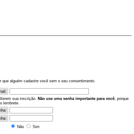
tar que alguém cadastre você sem o seu consentimento.
mail:
lterem sua inscrição.
Não use uma senha importante para você
, porque
o lembrete.
nha:
nha:
Não
Sim