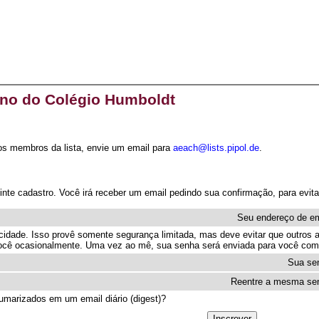
uno do Colégio Humboldt
s membros da lista, envie um email para
aeach@lists.pipol.de
.
inte cadastro. Você irá receber um email pedindo sua confirmação, para evi
Seu endereço de e
cidade. Isso provê somente segurança limitada, mas deve evitar que outros a
 você ocasionalmente. Uma vez ao mê, sua senha será enviada para você com
Sua se
Reentre a mesma se
sumarizados em um email diário (digest)?