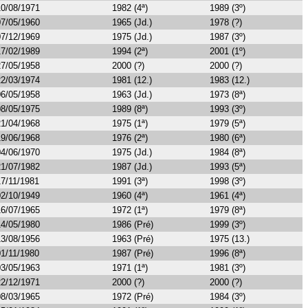
10/08/1971
1982 (4ª)
1989 (3º)
07/05/1960
1965 (Jd.)
1978 (?)
07/12/1969
1975 (Jd.)
1987 (3º)
17/02/1989
1994 (2ª)
2001 (1º)
27/05/1958
2000 (?)
2000 (?)
22/03/1974
1981 (12.)
1983 (12.)
06/05/1958
1963 (Jd.)
1973 (8ª)
08/05/1975
1989 (8ª)
1993 (3º)
21/04/1968
1975 (1ª)
1979 (5ª)
19/06/1968
1976 (2ª)
1980 (6ª)
04/06/1970
1975 (Jd.)
1984 (8ª)
21/07/1982
1987 (Jd.)
1993 (5ª)
17/11/1981
1991 (3ª)
1998 (3º)
02/10/1949
1960 (4ª)
1961 (4ª)
16/07/1965
1972 (1ª)
1979 (8ª)
14/05/1980
1986 (Pré)
1999 (3º)
13/08/1956
1963 (Pré)
1975 (13.)
01/11/1980
1987 (Pré)
1996 (8ª)
03/05/1963
1971 (1ª)
1981 (3º)
22/12/1971
2000 (?)
2000 (?)
08/03/1965
1972 (Pré)
1984 (3º)