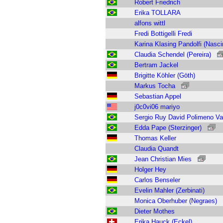
Robert Friedrich
Erika TOLLARA
alfons wittl
Fredi Bottigelli Fredi
Karina Klasing Pandolfi (Nasc
Claudia Schendel (Pereira)
Bertram Jackel
Brigitte Köhler (Göth)
Markus Tocha
Sebastian Appel
j0c0vi06 mariyo
Sergio Ruy David Polimeno Va
Edda Pape (Sterzinger)
Thomas Keller
Claudia Quandt
Jean Christian Mies
Holger Hey
Carlos Benseler
Evelin Mahler (Zerbinati)
Monica Oberhuber (Negraes)
Dieter Mothes
Erika Hauck (Eckel)