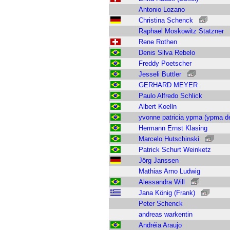
Antonio Lozano
Christina Schenck
Raphael Moskowitz Statzner
Rene Rothen
Denis Silva Rebelo
Freddy Poetscher
Jesseli Buttler
GERHARD MEYER
Paulo Alfredo Schlick
Albert Koelln
yvonne patricia ypma (ypma de 
Hermann Ernst Klasing
Marcelo Hutschinski
Patrick Schurt Weinketz
Jörg Janssen
Mathias Arno Ludwig
Alessandra Will
Jana König (Frank)
Peter Schenck
andreas warkentin
Andréia Araujo