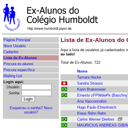
Lista de Ex-Alunos do
Página Principal
Novo Usuário
Aqui a lista de usuários já cadastrados
Cadastro
ao lado!
Lista de Ex-Alunos
Total de Ex-Alunos:
722
Procura ex-alunos
Procura específica
Nome
Mailing List
Tamara Hocke
Login aqui:
Sandra Strauss
Usuário:
Karin Brakemeier
Senha:
Ernesto zFPWdwPk (Baschny
Ana Vasconcellos
Hugo Paulo Ehrentreich
Esqueceu a senha?
Novo
usuário?
Klaus Rahn Rahn
Carlos Werner Dierkes
MAURICIUS ANDREAS GIBI