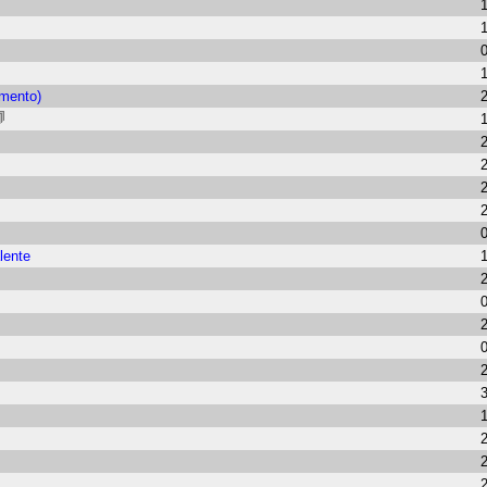
imento)
lente