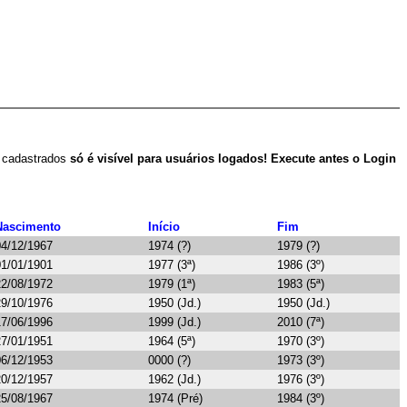
s cadastrados
só é visível para usuários logados! Execute antes o Login
Nascimento
Início
Fim
04/12/1967
1974 (?)
1979 (?)
01/01/1901
1977 (3ª)
1986 (3º)
22/08/1972
1979 (1ª)
1983 (5ª)
29/10/1976
1950 (Jd.)
1950 (Jd.)
17/06/1996
1999 (Jd.)
2010 (7ª)
27/01/1951
1964 (5ª)
1970 (3º)
06/12/1953
0000 (?)
1973 (3º)
20/12/1957
1962 (Jd.)
1976 (3º)
25/08/1967
1974 (Pré)
1984 (3º)