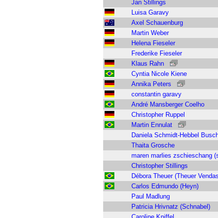
Jan Stillings
Luisa Garavy
Axel Schauenburg
Martin Weber
Helena Fieseler
Frederike Fieseler
Klaus Rahn
Cyntia Nicole Kiene
Annika Peters
constantin garavy
André Mansberger Coelho
Christopher Ruppel
Martin Ennulat
Daniela Schmidt-Hebbel Busc
Thaita Grosche
maren marlies zschieschang 
Christopher Stillings
Débora Theuer (Theuer Vendas
Carlos Edmundo (Heyn)
Paul Madlung
Patricia Hrivnatz (Schnabel)
Caroline Kniffel