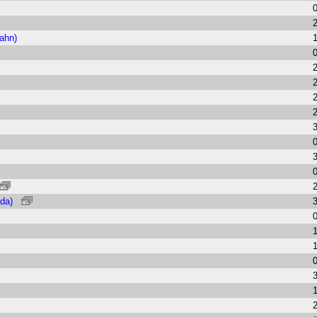
ahn)
da)