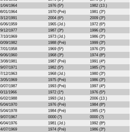
01/04/1964
1976 (5ª)
1982 (13.)
08/01/1964
1970 (Pré)
1981 (3º)
03/12/1991
2004 (6ª)
2009 (3º)
16/06/1959
1965 (Jd.)
1972 (6ª)
29/12/1977
1987 (3ª)
1996 (3º)
17/10/1969
1973 (Jd.)
1986 (3º)
30/09/1982
1988 (Pré)
1999 (3º)
27/01/1958
1969 (5ª)
1976 (3º)
09/06/1960
1968 (3ª)
1974 (8ª)
23/08/1981
1987 (Pré)
1991 (4ª)
29/07/1971
1982 (5ª)
1985 (7ª)
07/12/1963
1968 (Jd.)
1980 (3º)
23/05/1969
1975 (Pré)
1986 (3º)
10/07/1987
1993 (Pré)
1997 (4ª)
30/11/1966
1972 (1ª)
1976 (5ª)
26/02/1988
1993 (Jd.)
2006 (13.)
05/04/1970
1976 (Pré)
1984 (8ª)
15/04/1978
1984 (Pré)
1985 (1ª)
19/07/1967
0000 (?)
0000 (?)
06/04/1976
1981 (Jd.)
1992 (8ª)
24/07/1969
1974 (Pré)
1986 (3º)