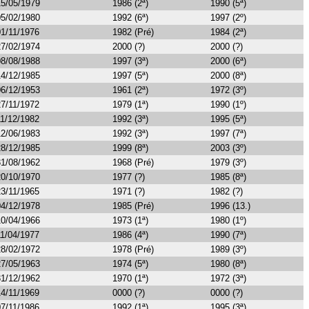
15/05/1979
1986 (2ª)
1990 (5ª)
05/02/1980
1992 (6ª)
1997 (2º)
01/11/1976
1982 (Pré)
1984 (2ª)
27/02/1974
2000 (?)
2000 (?)
08/08/1988
1997 (3ª)
2000 (6ª)
14/12/1985
1997 (5ª)
2000 (8ª)
06/12/1953
1961 (2ª)
1972 (3º)
27/11/1972
1979 (1ª)
1990 (1º)
11/12/1982
1992 (3ª)
1995 (5ª)
12/06/1983
1992 (3ª)
1997 (7ª)
28/12/1985
1999 (8ª)
2003 (3º)
31/08/1962
1968 (Pré)
1979 (3º)
20/10/1970
1977 (?)
1985 (8ª)
23/11/1965
1971 (?)
1982 (?)
04/12/1978
1985 (Pré)
1996 (13.)
10/04/1966
1973 (1ª)
1980 (1º)
11/04/1977
1986 (4ª)
1990 (7ª)
28/02/1972
1978 (Pré)
1989 (3º)
27/05/1963
1974 (5ª)
1980 (8ª)
31/12/1962
1970 (1ª)
1972 (3ª)
14/11/1969
0000 (?)
0000 (?)
07/11/1986
1992 (1ª)
1995 (3ª)