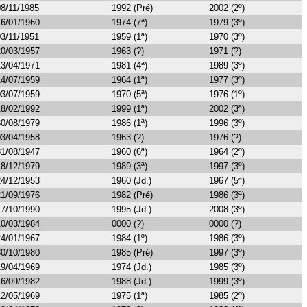
08/11/1985
1992 (Pré)
2002 (2º)
16/01/1960
1974 (7ª)
1979 (3º)
03/11/1951
1959 (1ª)
1970 (3º)
20/03/1957
1963 (?)
1971 (?)
13/04/1971
1981 (4ª)
1989 (3º)
14/07/1959
1964 (1ª)
1977 (3º)
03/07/1959
1970 (5ª)
1976 (1º)
18/02/1992
1999 (1ª)
2002 (3ª)
30/08/1979
1986 (1ª)
1996 (3º)
03/04/1958
1963 (?)
1976 (?)
31/08/1947
1960 (6ª)
1964 (2º)
18/12/1979
1989 (3ª)
1997 (3º)
24/12/1953
1960 (Jd.)
1967 (5ª)
21/09/1976
1982 (Pré)
1986 (3ª)
17/10/1990
1995 (Jd.)
2008 (3º)
10/03/1984
0000 (?)
0000 (?)
24/01/1967
1984 (1º)
1986 (3º)
30/10/1980
1985 (Pré)
1997 (3º)
19/04/1969
1974 (Jd.)
1985 (3º)
16/09/1982
1988 (Jd.)
1999 (3º)
12/05/1969
1975 (1ª)
1985 (2º)