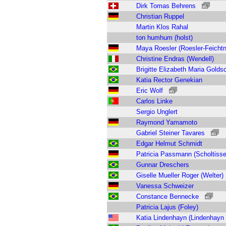
Dirk Tomas Behrens
Christian Ruppel
Martin Klos Rahal
ton humhum (holst)
Maya Roesler (Roesler-Feichtn
Christine Endras (Wendell)
Brigitte Elizabeth Maria Golds
Katia Rector Genekian
Eric Wolf
Carlos Linke
Sergio Unglert
Raymond Yamamoto
Gabriel Steiner Tavares
Edgar Helmut Schmidt
Patricia Passmann (Scholtisse
Gunnar Dreschers
Giselle Mueller Roger (Welter)
Vanessa Schweizer
Constance Bennecke
Patricia Lajus (Foley)
Katia Lindenhayn (Lindenhayn