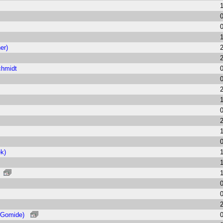
er)
chmidt
k)
 Gomide)