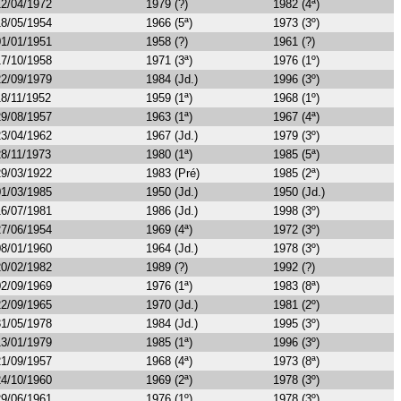
12/04/1972
1979 (?)
1982 (4ª)
18/05/1954
1966 (5ª)
1973 (3º)
01/01/1951
1958 (?)
1961 (?)
17/10/1958
1971 (3ª)
1976 (1º)
22/09/1979
1984 (Jd.)
1996 (3º)
18/11/1952
1959 (1ª)
1968 (1º)
29/08/1957
1963 (1ª)
1967 (4ª)
23/04/1962
1967 (Jd.)
1979 (3º)
28/11/1973
1980 (1ª)
1985 (5ª)
29/03/1922
1983 (Pré)
1985 (2ª)
01/03/1985
1950 (Jd.)
1950 (Jd.)
16/07/1981
1986 (Jd.)
1998 (3º)
27/06/1954
1969 (4ª)
1972 (3º)
08/01/1960
1964 (Jd.)
1978 (3º)
20/02/1982
1989 (?)
1992 (?)
02/09/1969
1976 (1ª)
1983 (8ª)
22/09/1965
1970 (Jd.)
1981 (2º)
31/05/1978
1984 (Jd.)
1995 (3º)
13/01/1979
1985 (1ª)
1996 (3º)
21/09/1957
1968 (4ª)
1973 (8ª)
24/10/1960
1969 (2ª)
1978 (3º)
29/06/1961
1976 (1º)
1978 (3º)