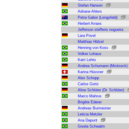
Stefan Hansen
Adriane Ahlers
Petra Gabor (Lengsfeld)
Herbert Arraes
Jefferson steffens nogueira
Lara Povel
Matthias Hölzel
Henning von Koss
Volker Lohaus
Katri Lehto
Andrea Schumann (Mrotzeck)
Karina Hüssner
Alex Schopp
Carlos Gortz
Aline Schlüter (Dr. Schlüter)
Marco Mahrus
Brigitte Ederer
Andreas Burmeister
Leticia Metzler
Ana Dapunt
Gisela Schwalm