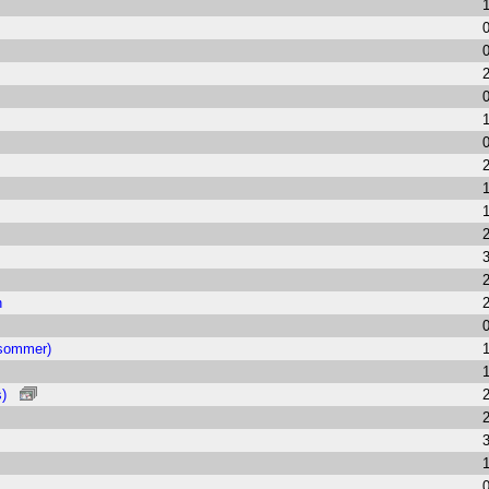
h
(sommer)
)