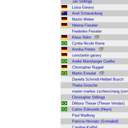
Jan Stillings
Luisa Garavy
Axel Schauenburg
Martin Weber
Helena Fieseler
Frederike Fieseler
Klaus Rahn
Cyntia Nicole Kiene
Annika Peters
constantin garavy
André Mansberger Coelho
Christopher Ruppel
Martin Ennulat
Daniela Schmidt-Hebbel Busch
Thaita Grosche
maren marlies zschieschang (so
Christopher Stillings
Débora Theuer (Theuer Vendas)
Carlos Edmundo (Heyn)
Paul Madlung
Patricia Hrivnatz (Schnabel)
Caroline Kniffel