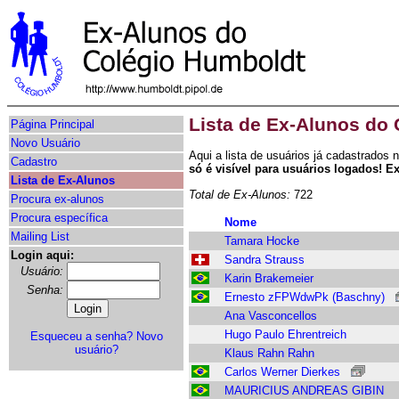
Lista de Ex-Alunos do
Página Principal
Novo Usuário
Aqui a lista de usuários já cadastrados
Cadastro
só é visível para usuários logados! E
Lista de Ex-Alunos
Total de Ex-Alunos:
722
Procura ex-alunos
Procura específica
Nome
Mailing List
Tamara Hocke
Login aqui:
Sandra Strauss
Usuário:
Karin Brakemeier
Senha:
Ernesto zFPWdwPk (Baschny)
Ana Vasconcellos
Hugo Paulo Ehrentreich
Esqueceu a senha?
Novo
usuário?
Klaus Rahn Rahn
Carlos Werner Dierkes
MAURICIUS ANDREAS GIBIN