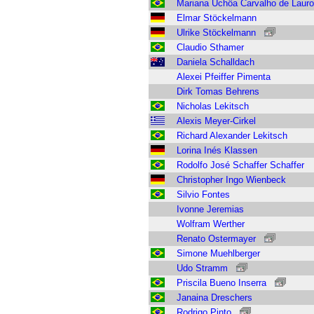
Mariana Uchôa Carvalho de Lauro
Elmar Stöckelmann
Ulrike Stöckelmann
Claudio Sthamer
Daniela Schalldach
Alexei Pfeiffer Pimenta
Dirk Tomas Behrens
Nicholas Lekitsch
Alexis Meyer-Cirkel
Richard Alexander Lekitsch
Lorina Inés Klassen
Rodolfo José Schaffer Schaffer
Christopher Ingo Wienbeck
Silvio Fontes
Ivonne Jeremias
Wolfram Werther
Renato Ostermayer
Simone Muehlberger
Udo Stramm
Priscila Bueno Inserra
Janaina Dreschers
Rodrigo Pinto