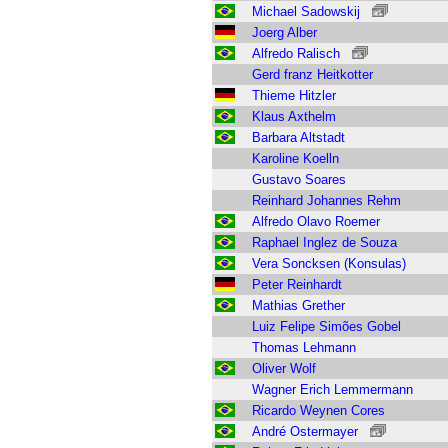
Michael Sadowskij
Joerg Alber
Alfredo Ralisch
Gerd franz Heitkotter
Thieme Hitzler
Klaus Axthelm
Barbara Altstadt
Karoline Koelln
Gustavo Soares
Reinhard Johannes Rehm
Alfredo Olavo Roemer
Raphael Inglez de Souza
Vera Soncksen (Konsulas)
Peter Reinhardt
Mathias Grether
Luiz Felipe Simões Gobel
Thomas Lehmann
Oliver Wolf
Wagner Erich Lemmermann
Ricardo Weynen Cores
André Ostermayer