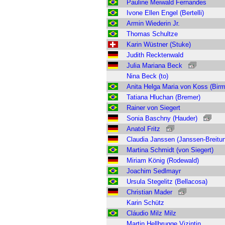
Pauline Meiwald Fernandes
Ivone Ellen Engel (Bertelli)
Armin Wiederin Jr.
Thomas Schultze
Karin Wüstner (Stuke)
Judith Recktenwald
Julia Mariana Beck
Nina Beck (to)
Anita Helga Maria von Koss (Birm
Tatiana Hluchan (Bremer)
Rainer von Siegert
Sonia Baschny (Hauder)
Anatol Fritz
Claudia Janssen (Janssen-Breitu
Martina Schmidt (von Siegert)
Miriam König (Rodewald)
Joachim Sedlmayr
Ursula Stegelitz (Bellacosa)
Christian Mader
Karin Schütz
Cláudio Milz Milz
Martin Hellbrugge Vizintin