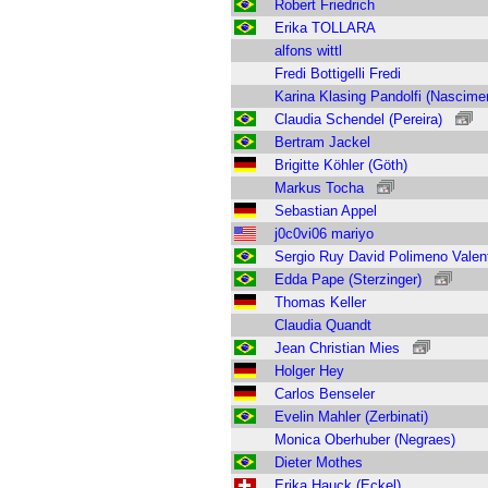
Robert Friedrich
Erika TOLLARA
alfons wittl
Fredi Bottigelli Fredi
Karina Klasing Pandolfi (Nascime
Claudia Schendel (Pereira)
Bertram Jackel
Brigitte Köhler (Göth)
Markus Tocha
Sebastian Appel
j0c0vi06 mariyo
Sergio Ruy David Polimeno Valen
Edda Pape (Sterzinger)
Thomas Keller
Claudia Quandt
Jean Christian Mies
Holger Hey
Carlos Benseler
Evelin Mahler (Zerbinati)
Monica Oberhuber (Negraes)
Dieter Mothes
Erika Hauck (Eckel)