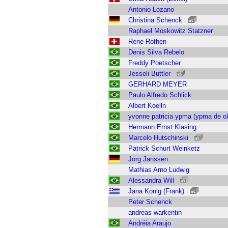
Antonio Lozano
Christina Schenck
Raphael Moskowitz Statzner
Rene Rothen
Denis Silva Rebelo
Freddy Poetscher
Jesseli Buttler
GERHARD MEYER
Paulo Alfredo Schlick
Albert Koelln
yvonne patricia ypma (ypma de oli
Hermann Ernst Klasing
Marcelo Hutschinski
Patrick Schurt Weinketz
Jörg Janssen
Mathias Arno Ludwig
Alessandra Will
Jana König (Frank)
Peter Schenck
andreas warkentin
Andréia Araujo