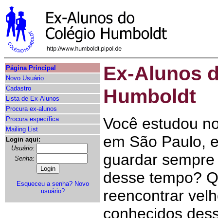
Ex-Alunos d
Página Principal
Novo Usuário
Cadastro
Humboldt
Lista de Ex-Alunos
Procura ex-alunos
Você estudou n
Procura específica
Mailing List
em São Paulo, e
Login aqui:
Usuário:
guardar sempre
Senha:
desse tempo? Qu
Esqueceu a senha?
Novo
reencontrar vel
usuário?
conhecidos des