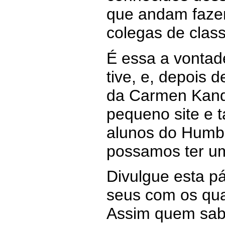
que andam faze
colegas de clas
É essa a vonta
tive, e, depois 
da Carmen Kandl
pequeno site e 
alunos do Humbo
possamos ter um
Divulgue esta pá
seus com os quai
Assim quem sab