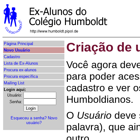
Criação de
Página Principal
Novo Usuário
Cadastro
Você agora dev
Lista de Ex-Alunos
Procura ex-alunos
para poder acess
Procura específica
Mailing List
cadastro e ver 
Login aqui:
Usuário:
Humboldianos.
Senha:
O
Usuário
deve 
Esqueceu a senha?
Novo
usuário?
palavra), que a
outro.