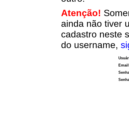
Atenção!
Somen
ainda não tiver
cadastro neste 
do username,
si
Usuár
Email
Senh
Senha 