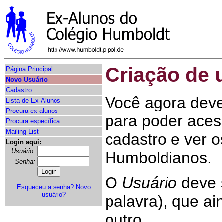
Criação de
Página Principal
Novo Usuário
Cadastro
Você agora dev
Lista de Ex-Alunos
Procura ex-alunos
para poder acess
Procura específica
Mailing List
cadastro e ver 
Login aqui:
Usuário:
Humboldianos.
Senha:
O
Usuário
deve 
Esqueceu a senha?
Novo
usuário?
palavra), que a
outro.