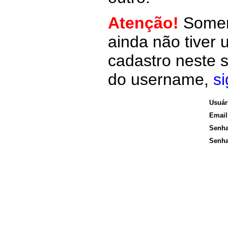
Atenção!
Somen
ainda não tiver
cadastro neste 
do username,
si
Usuár
Email
Senh
Senha 