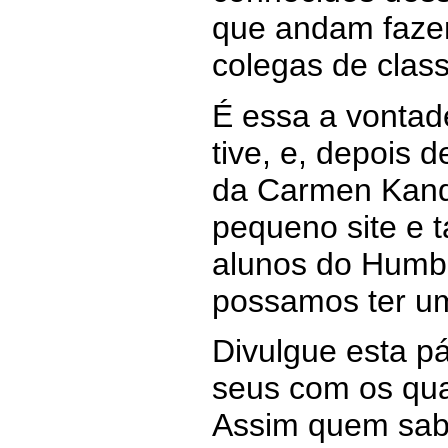
que andam faze
colegas de clas
É essa a vonta
tive, e, depois 
da Carmen Kandl
pequeno site e 
alunos do Humbo
possamos ter um
Divulgue esta pá
seus com os quai
Assim quem sab