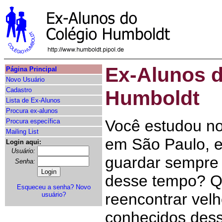
Ex-Alunos d
Página Principal
Novo Usuário
Cadastro
Humboldt
Lista de Ex-Alunos
Procura ex-alunos
Você estudou n
Procura específica
Mailing List
em São Paulo, e
Login aqui:
Usuário:
guardar sempre
Senha:
desse tempo? Qu
Esqueceu a senha?
Novo
reencontrar vel
usuário?
conhecidos des