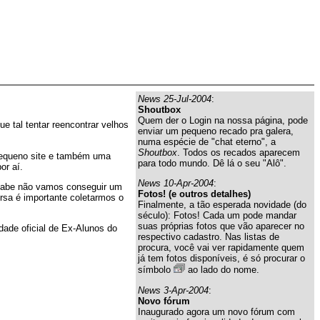
News 25-Jul-2004
:
Shoutbox
Quem der o Login na nossa página, pode
 tal tentar reencontrar velhos
enviar um pequeno recado pra galera,
numa espécie de "chat eterno", a
Shoutbox
. Todos os recados aparecem
 pequeno site e também uma
para todo mundo. Dê lá o seu "Alô".
or aí.
News 10-Apr-2004
:
 sabe não vamos conseguir um
Fotos! (e outros detalhes)
rsa é importante coletarmos o
Finalmente, a tão esperada novidade (do
século): Fotos! Cada um pode mandar
suas próprias fotos que vão aparecer no
dade oficial de Ex-Alunos do
respectivo cadastro. Nas listas de
procura, você vai ver rapidamente quem
já tem fotos disponíveis, é só procurar o
símbolo
ao lado do nome.
News 3-Apr-2004
:
Novo fórum
Inaugurado agora um novo fórum com