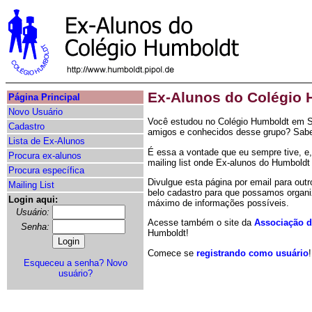
Ex-Alunos do Colégio
Página Principal
Novo Usuário
Você estudou no Colégio Humboldt em Sã
Cadastro
amigos e conhecidos desse grupo? Sabe
Lista de Ex-Alunos
É essa a vontade que eu sempre tive, e
Procura ex-alunos
mailing list onde Ex-alunos do Humbold
Procura específica
Divulgue esta página por email para ou
Mailing List
belo cadastro para que possamos organi
Login aqui:
máximo de informações possíveis.
Usuário:
Acesse também o site da
Associação 
Senha:
Humboldt!
Comece se
registrando como usuário
!
Esqueceu a senha?
Novo
usuário?