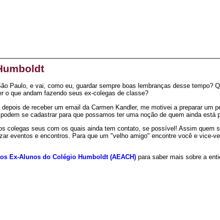
 Humboldt
o Paulo, e vai, como eu, guardar sempre boas lembranças desse tempo? Que
r o que andam fazendo seus ex-colegas de classe?
, depois de receber um email da Carmen Kandler, me motivei a preparar um
t podem se cadastrar para que possamos ter uma noção de quem ainda está p
tros colegas seus com os quais ainda tem contato, se possível! Assim quem
zar eventos e encontros. Para que um "velho amigo" encontre você e vice-ve
dos Ex-Alunos do Colégio Humboldt (AEACH)
para saber mais sobre a enti