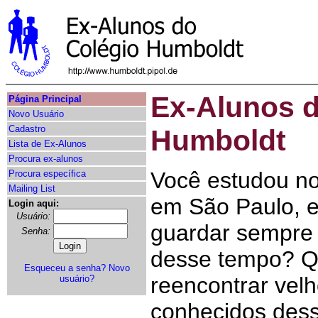
Ex-Alunos d
Página Principal
Novo Usuário
Cadastro
Humboldt
Lista de Ex-Alunos
Procura ex-alunos
Você estudou n
Procura específica
Mailing List
em São Paulo, e
Login aqui:
Usuário:
guardar sempre
Senha:
desse tempo? Qu
Esqueceu a senha?
Novo
reencontrar vel
usuário?
conhecidos des