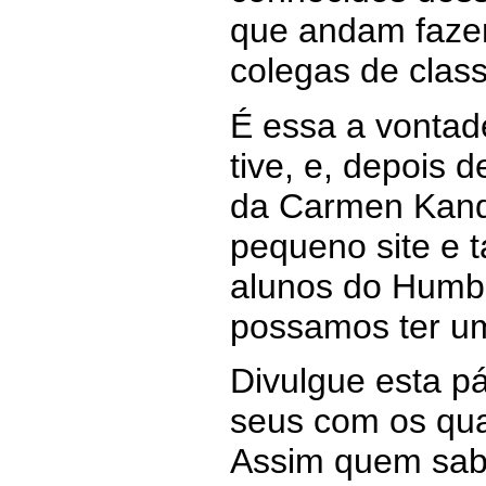
que andam faze
colegas de clas
É essa a vonta
tive, e, depois 
da Carmen Kandl
pequeno site e 
alunos do Humbo
possamos ter um
Divulgue esta pá
seus com os quai
Assim quem sab